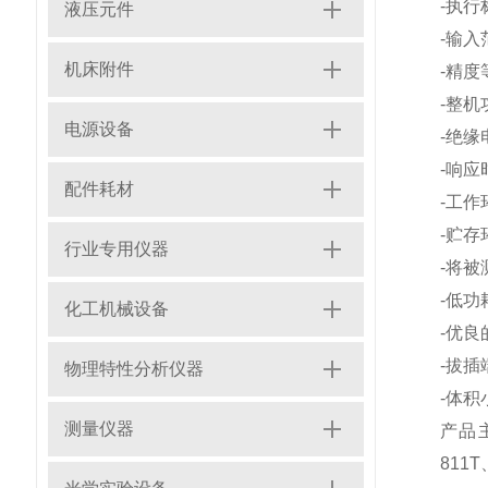
-执行
液压元件
-输入
机床附件
-精度等
-整机
电源设备
-绝缘电
-响应
配件耗材
-工作
-贮存
行业专用仪器
-将
-低
化工机械设备
-优
-拔插
物理特性分析仪器
-体积小
测量仪器
产品主
811T