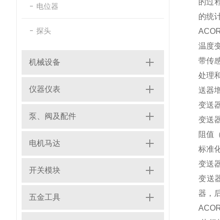
的过程
电位器
的统
探头
ACO
温度
带传
机械设备
处理
仪器仪表
送器
变送
泵、阀及配件
变送
阻值
电机马达
标准化
变送
开关模块
变送
器，
五金工具
ACO