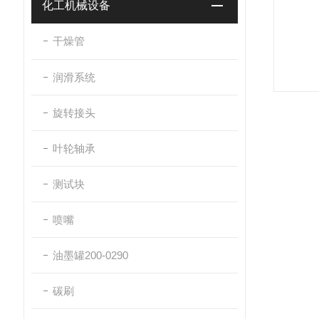
化工机械设备
干燥管
润滑系统
旋转接头
叶轮轴承
测试块
喷嘴
油墨罐200-0290
碳刷