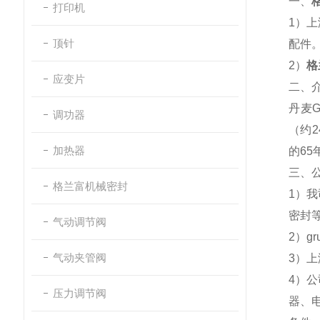
一、
打印机
1）
顶针
配件
2）
格
应变片
二、
丹麦
G
调功器
（约
2
加热器
的
65
三、
格兰富机械密封
1）
密封
气动调节阀
2）gru
气动夹管阀
3）
4）
压力调节阀
器、