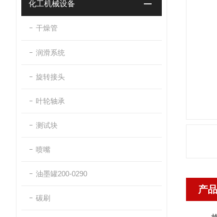
化工机械设备
干燥管
润滑系统
旋转接头
叶轮轴承
测试块
喷嘴
油墨罐200-0290
产
碳刷