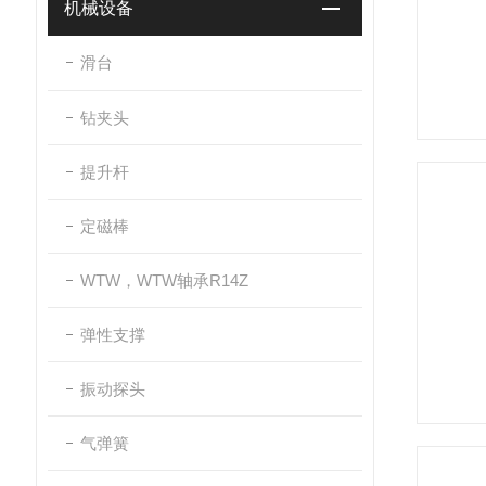
机械设备
滑台
钻夹头
提升杆
定磁棒
WTW，WTW轴承R14Z
弹性支撑
振动探头
气弹簧