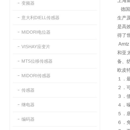
上海
变频器
德国O
意大利DIELL传感器
生产及
是高效
MIDORI电位器
得了
Arn
VISHAY应变片
和亚
MTS位移传感器
备、
欧皮特
MIDORI传感器
１．
２．
传感器
３．
继电器
４．
５．
编码器
６．