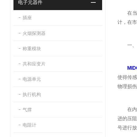
电子元器件
在当今
插座
计，在市
火烟探测器
一、精
称重模块
共和应变片
MI
使得传
电源单元
物理损伤
执行机构
在内部
气撑
进的压
电阻计
号进行放