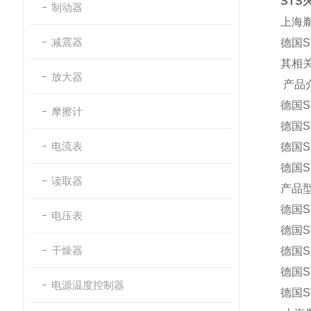
STS
制动器
上海
减震器
德国
S
其相
放大器
产品
德国
摩擦计
德国
电流表
德国
德国
读取器
产品
德国
S
电压表
德国
S
干燥器
德国
S
德国
S
电源温度控制器
德国
S