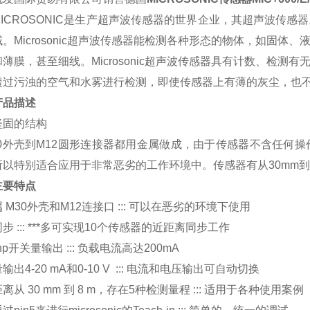
ICROSONIC
是生产超声波传感器的世界企业，其超声波传感器
域。
Microsonic
超声波传感器能检测各种形态的物体，如固体、
和薄膜，甚至细线。
Microsonic
超声波传感器具有计数、检测有
透过污浊的空气和水雾进行检测，即使传感器上有薄的灰尘，也
产品描述
坚固的结构
0
外壳到
M12
圆形连接器都用金属做成，由于传感器不含任何操
所以特别适合应用于非常恶劣的工作环境中。传感器有从
30mm
到
主要特点
属
M30
外壳和
M12
连接口
:::
可以在恶劣的环境下使用
同步
::: ***
多可实现
10
个传感器的近距离同步工作
np
开关量输出
:::
负载电流高达
200mA
量输出
4-20 mA
和
0-10 V :::
电流和电压输出可自动切换
距离从
30 mm
到
8 m
，存在
5
种检测量程
:::
适用于各种使用案例