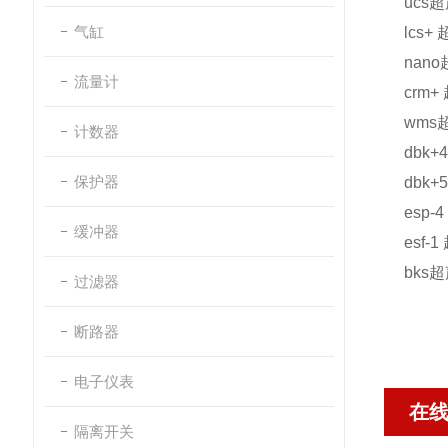
ucs
超
气缸
lcs+
nano
流量计
crm+
wms
计数器
dbk+
保护器
dbk+
esp-4
缓冲器
esf-1
bks
超
过滤器
断路器
电子仪表
在
隔离开关