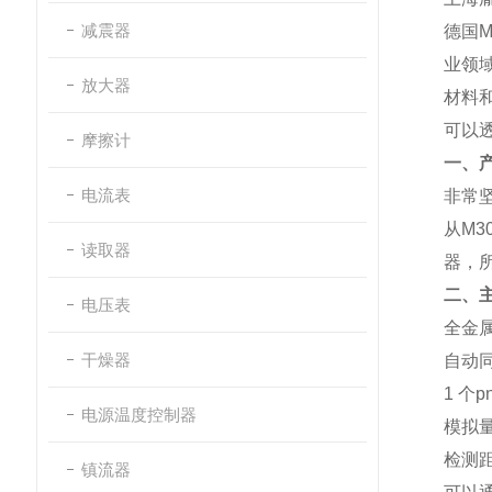
减震器
德国
M
业领
放大器
材料
可以
摩擦计
一、
电流表
非常
从
M3
读取器
器，
二、
电压表
全金
干燥器
自动
1
个
p
电源温度控制器
模拟
检测
镇流器