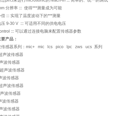
通过
pin5
来进行
microsonic
的
Teach-in :::
简单的、统一的调试
 mm
分辨率
:::
使得
***
测量成为可能
补偿
:::
实现了温度波动下的
***
测量
电压
9-30 V :::
可适用不同的供电电压
ntrol :::
可以通过连接电脑来配置传感器参数
主要产品：
波传感器系列：
mic+ mic lcs pico lpc zws ucs
系列
超声波传感器
声波传感器
超声波传感器
声波传感器
超声波传感器
声波传感器
声波传感器
声波传感器