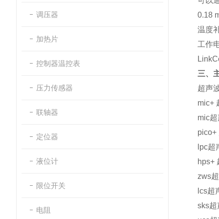
可以
调压器
0.18
温度
加热片
工作
LinkCo
控制器温控表
三、
压力传感器
超声
mic+
联轴器
mic
超
pico+
定位器
lpc
超
液位计
hps+
zws
超
限位开关
lcs
超
sks
超
电阻