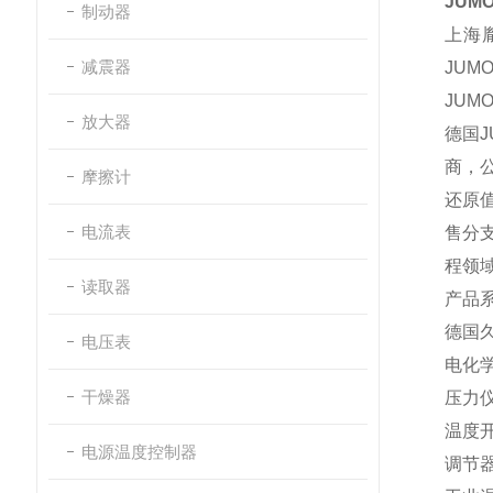
JUM
制动器
上海
减震器
JUM
JUM
放大器
德国
J
商，
摩擦计
还原
电流表
售分
程领
读取器
产品
德国
电压表
电化
干燥器
压力
温度
电源温度控制器
调节