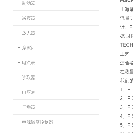
FISC
制动器
上海
减震器
流量
计、
F
放大器
德国
TECH
摩擦计
工艺
电流表
适合
在测
读取器
我们
1
）
F
电压表
2
）
F
干燥器
3
）
F
4
）
F
电源温度控制器
5
）
F