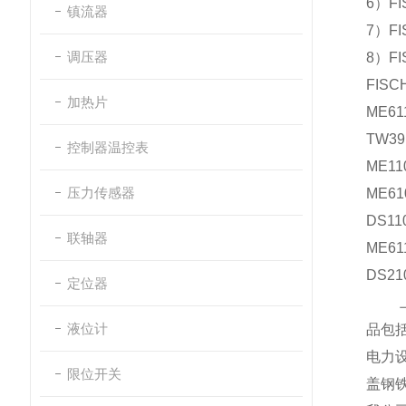
6
）
F
镇流器
7
）
F
调压器
8
）
F
FISC
加热片
ME61
TW39
控制器温控表
ME11
压力传感器
ME61
DS11
联轴器
ME61
DS21
定位器
液位计
品包
电力
限位开关
盖钢