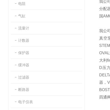
我公
电阻
分配器
气缸
国
AM
流量计
我公
真空
计数器
STEM
保护器
OVAL
大利
f
缓冲器
D
压
DELT
过滤器
器，
V
断路器
BOS
四通
电子仪表