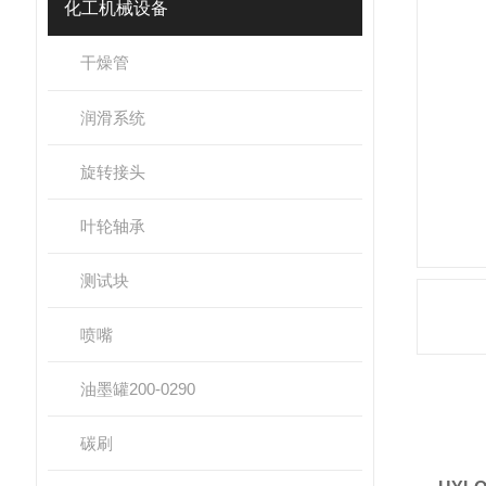
化工机械设备
干燥管
润滑系统
旋转接头
叶轮轴承
测试块
喷嘴
油墨罐200-0290
产
碳刷