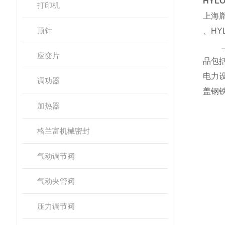
HYL
打印机
上海
顶针
、
HY
应变片
品包
电力
调功器
盖钢
加热器
格兰富机械密封
在
气动调节阀
气动夹管阀
压力调节阀