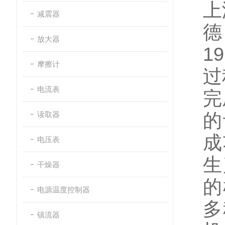
上
减震器
德
放大器
19
摩擦计
过
电流表
完
读取器
的
成
电压表
生
干燥器
的
电源温度控制器
多
镇流器