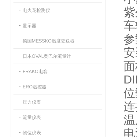
紫
电火花检测仪
车
显示器
参
德国MESSKO温度变送器
安
日本OVAL奥巴尔流量计
面
FRAKO电容
DI
ERO温控器
位
压力仪表
连
温
流量仪表
电
物位仪表