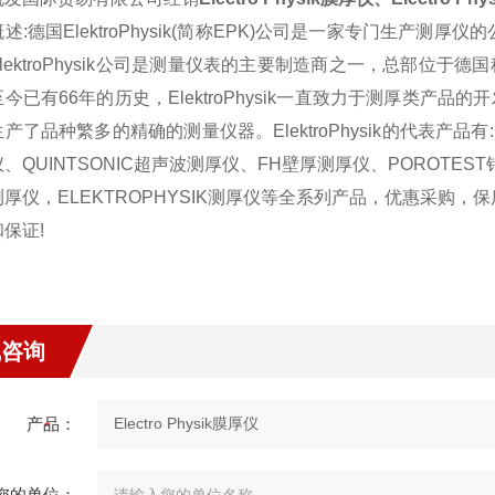
概述
:
德国
ElektroPhysik(
简称
EPK)
公司是一家专门生产测厚仪的
lektroPhysik
公司是测量仪表的主要制造商之一，总部位于德国
至今已有
66
年的历史，
ElektroPhysik
一直致力于测厚类产品的开
生产了品种繁多的精确的测量仪器。
ElektroPhysik
的代表产品有
仪、
QUINTSONIC
超声波测厚仪、
FH
壁厚测厚仪、
POROTEST
测厚仪，
ELEKTROPHYSIK
测厚仪等全系列产品，优惠采购，保
和保证
!
线咨询
产品：
您的单位：