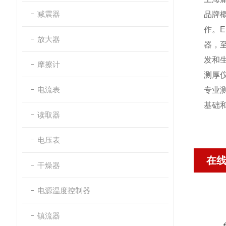
减震器
品牌
作
。
E
放大器
器，
发和
摩擦计
测厚
电流表
专业
基础
读取器
电压表
在
干燥器
电源温度控制器
镇流器