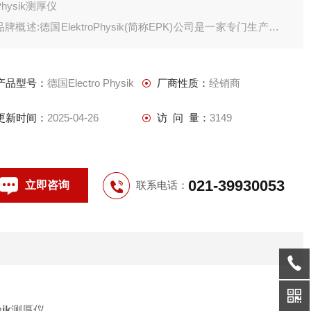
Physik测厚仪
品牌概述:德国ElektroPhysik(简称EPK)公司是一家专门生产测厚
仪的公司，自1954年以来一直致力于测厚类产品的开发和研究工
作。
产品型号：
德国Electro Physik
厂商性质：
经销商
更新时间：
2025-04-26
访 问 量：
3149
021-39930053
立即咨询
联系电话：
sik
测厚仪