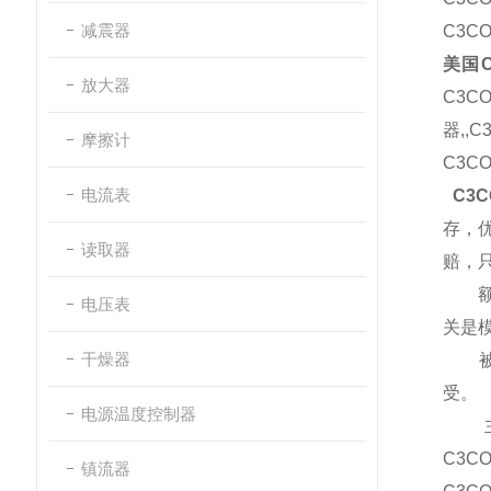
减震器
C3C
美国C
放大器
C3
器,
,C
摩擦计
C3
电流表
C3C
存，
读取器
赔，只
额定功
电压表
关是
干燥器
被评为
受。
电源温度控制器
主要
C3C
镇流器