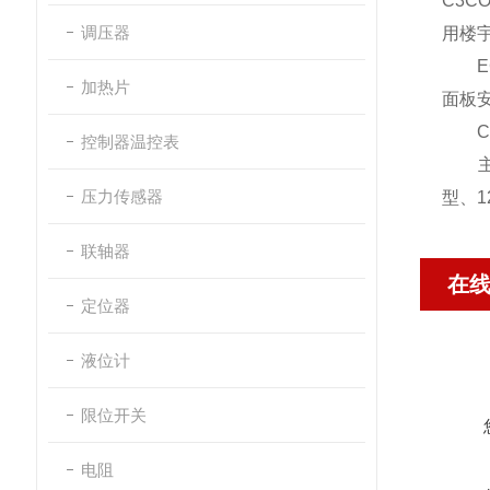
C3
调压器
用楼
EC接
加热片
面板
C3C
控制器温控表
主要型
压力传感器
型、1
联轴器
在
定位器
液位计
限位开关
电阻