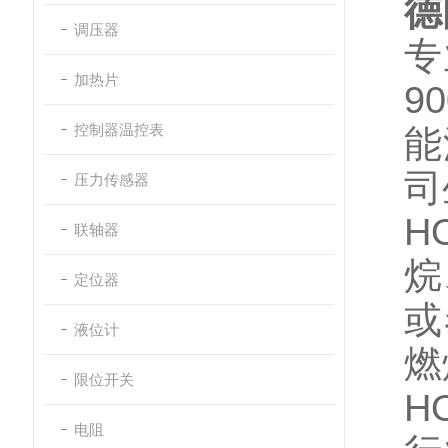
德
调压器
专
加热片
9
控制器温控表
能
司
压力传感器
H
联轴器
烷
定位器
或
液位计
燃
限位开关
H
电阻