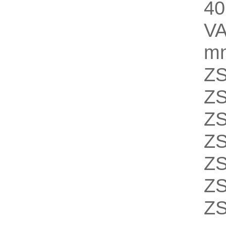
40
V
mn
Z
ZS
Z
ZS
Z
ZS
ZS