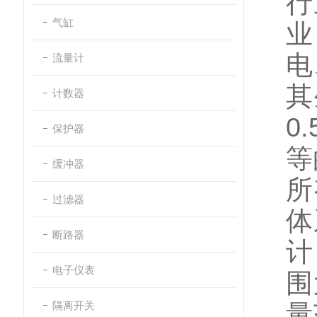
行
气缸
业
电
流量计
其
计数器
0
保护器
等
缓冲器
所
过滤器
体
断路器
计
电子仪表
围
隔离开关
量