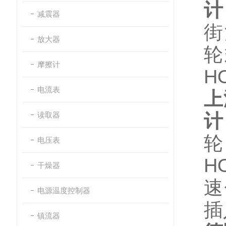
计
减震器
街
放大器
轮
摩擦计
H
电流表
上
读取器
计
轮
电压表
H
干燥器
速
电源温度控制器
插
镇流器