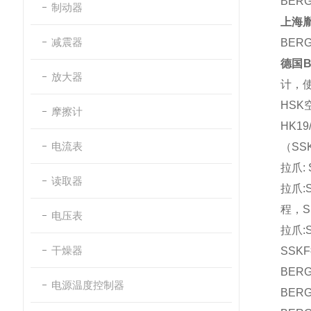
BER
制动器
上海
减震器
BER
德国B
放大器
计，
HS
摩擦计
HK19
电流表
（SSK3
拉
爪: 
读取器
拉爪:SS
程，SS
电压表
拉爪:S
干燥器
SSKF拉
BER
电源温度控制器
BERG