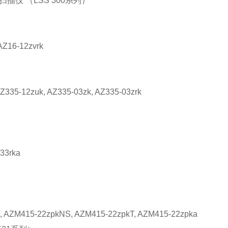
扫描仪 （LSS 300系列）
Z16-12zvrk
AZ335-12zuk, AZ335-03zk, AZ335-03zrk
33rka
, AZM415-22zpkNS, AZM415-22zpkT, AZM415-22zpka