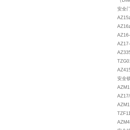
（DI
安全门
AZ15
AZ16
AZ16-
AZ17-
AZ335
TZG0
AZ415
安全锁
AZM16
AZ17/
AZM1
TZF1
AZM41