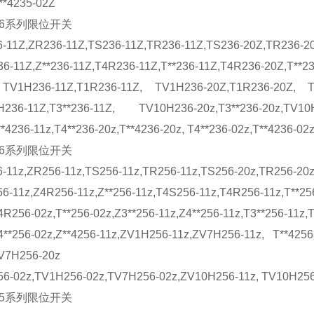
**4235-02Z
236系列限位开关
-11Z,ZR236-11Z,TS236-11Z,TR236-11Z,TS236-20Z,TR236-20
6-11Z,Z**236-11Z,T4R236-11Z,T**236-11Z,T4R236-20Z,T**2
 TV1H236-11Z,T1R236-11Z, TV1H236-20Z,T1R236-20Z, TV
236-11Z,T3**236-11Z, TV10H236-20z,T3**236-20z,TV10H23
**4236-11z,T4**236-20z,T**4236-20z, T4**236-02z,T**4236-02
256系列限位开关
-11z,ZR256-11z,TS256-11z,TR256-11z,TS256-20z,TR256-20z
6-11z,Z4R256-11z,Z**256-11z,T4S256-11z,T4R256-11z,T**25
4R256-02z,T**256-02z,Z3**256-11z,Z4**256-11z,T3**256-11z,T
4**256-02z,Z**4256-11z,ZV1H256-11z,ZV7H256-11z, T**425
V7H256-20z
56-02z,TV1H256-02z,TV7H256-02z,ZV10H256-11z, TV10H256
335系列限位开关