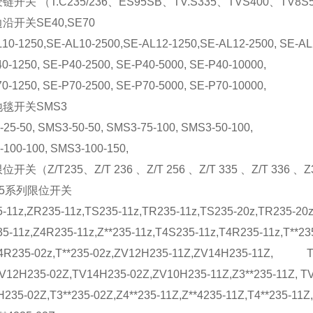
开关 （T.C235/236、ES95SB、TV.S335、TVS400、TV8
沿开关SE40,SE70
10-1250,SE-AL10-2500,SE-AL12-1250,SE-AL12-2500, SE-AL
0-1250, SE-P40-2500, SE-P40-5000, SE-P40-10000,
0-1250, SE-P70-2500, SE-P70-5000, SE-P70-10000,
毯开关SMS3
25-50, SMS3-50-50, SMS3-75-100, SMS3-50-100,
100-100, SMS3-100-150,
开关（Z/T235、Z/T 236 、Z/T 256 、Z/T 335 、Z/T 336 、
235系列限位开关
-11z,ZR235-11z,TS235-11z,TR235-11z,TS235-20z,TR235-20z
5-11z,Z4R235-11z,Z**235-11z,T4S235-11z,T4R235-11z,T**23
T4R235-02z,T**235-02z,ZV12H235-11Z,ZV14H235-11Z, T
V12H235-02Z,TV14H235-02Z,ZV10H235-11Z,Z3**235-11Z, TV
235-02Z,T3**235-02Z,Z4**235-11Z,Z**4235-11Z,T4**235-