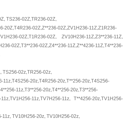
Z, TS236-02Z,TR236-02Z,
36-20Z,T4R236-02Z,Z**236-02Z,ZV1H236-11Z,Z1R236-
1H236-02Z,T1R236-02Z, ZV10H236-11Z,Z3**236-11Z,
6-02Z,T3**236-02Z,Z4**236-11Z,Z**4236-11Z,T4**236-
z
, TS256-02z,TR256-02z,
6-11z,T4S256-20z,T4R256-20z,T**256-20z,T4S256-
4**256-11z,T3**256-20z,T4**256-20z,T3**256-
6-11z,TV1H256-11z,TV7H256-11z, T**4256-20z,TV1H256-
-11z, TV10H256-20z, TV10H256-02z,