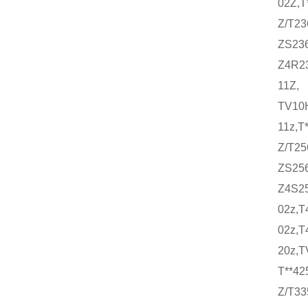
02Z,T
Z/T
ZS236
Z4R23
11Z,
TV10H
11z,T
Z/T
ZS256
Z4S25
02z,T
02z,T
20z,T
T**42
Z/T