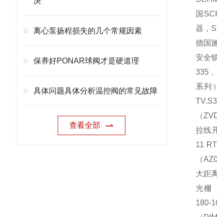
决
国
SC
器，S
离心泵扬程损失的几个常规因素
德国施
安全锁
保养好PONAR球阀才是硬道理
335
系列）
具体问题具体分析温控阀的常见故障
TV.
（ZV
查看全部
拉线开
11 
（AZ
大距离
光栅 
180