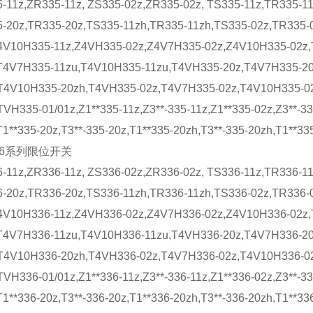
-11z,ZR335-11z, ZS335-02z,ZR335-02z, TS335-11z,TR335-11
-20z,TR335-20z,TS335-11zh,TR335-11zh,TS335-02z,TR335-
4V10H335-11z,Z4VH335-02z,Z4V7H335-02z,Z4V10H335-02z
T4V7H335-11zu,T4V10H335-11zu,T4VH335-20z,T4V7H335-2
T4V10H335-20zh,T4VH335-02z,T4V7H335-02z,T4V10H335-0
TVH335-01/01z,Z1**335-11z,Z3**-335-11z,Z1**335-02z,Z3**-33
T1**335-20z,T3**-335-20z,T1**335-20zh,T3**-335-20zh,T1**33
336系列限位开关
-11z,ZR336-11z, ZS336-02z,ZR336-02z, TS336-11z,TR336-11
-20z,TR336-20z,TS336-11zh,TR336-11zh,TS336-02z,TR336-
4V10H336-11z,Z4VH336-02z,Z4V7H336-02z,Z4V10H336-02z
T4V7H336-11zu,T4V10H336-11zu,T4VH336-20z,T4V7H336-2
T4V10H336-20zh,T4VH336-02z,T4V7H336-02z,T4V10H336-0
TVH336-01/01z,Z1**336-11z,Z3**-336-11z,Z1**336-02z,Z3**-33
T1**336-20z,T3**-336-20z,T1**336-20zh,T3**-336-20zh,T1**33