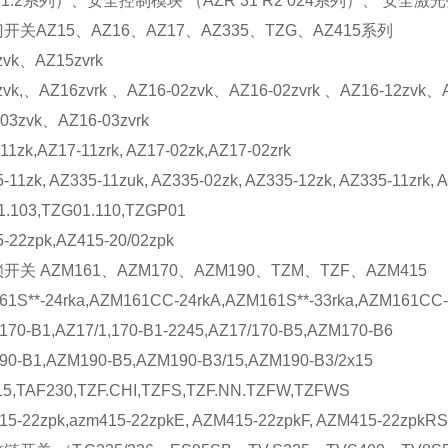
M1.2系列）、安全控制模块 （AZR 31 R2 024系列）、 安全激光
开关AZ15、AZ16、AZ17、AZ335、TZG、AZ415系列
zvk、AZ15zvrk
zvk,、AZ16zvrk 、AZ16-02zvk、AZ16-02zvrk 、AZ16-12zvk、A
03zvk、AZ16-03zvrk
11zk,AZ17-11zrk, AZ17-02zk,AZ17-02zrk
-11zk, AZ335-11zuk, AZ335-02zk, AZ335-12zk, AZ335-11zrk, 
1.103,TZG01.110,TZGP01
-22zpk,AZ415-20/02zpk
开关 AZM161、AZM170、AZM190、TZM、TZF、AZM415
1S**-24rka,AZM161CC-24rkA,AZM161S**-33rka,AZM161CC-
170-B1,AZ17/1,170-B1-2245,AZ17/170-B5,AZM170-B6
90-B1,AZM190-B5,AZM190-B3/15,AZM190-B3/2x15
15,TAF230,TZF.CHI,TZFS,TZF.NN.TZFW,TZFWS
5-22zpk,azm415-22zpkE, AZM415-22zpkF, AZM415-22zpkRS