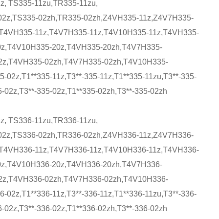
z, TS335-11zu,TR335-11zu,
02z,TS335-02zh,TR335-02zh,Z4VH335-11z,Z4V7H335-
,T4VH335-11z,T4V7H335-11z,T4V10H335-11z,T4VH335-
0z,T4V10H335-20z,T4VH335-20zh,T4V7H335-
2z,T4VH335-02zh,T4V7H335-02zh,T4V10H335-
5-02z,T1**335-11z,T3**-335-11z,T1**335-11zu,T3**-335-
5-02z,T3**-335-02z,T1**335-02zh,T3**-335-02zh
z, TS336-11zu,TR336-11zu,
02z,TS336-02zh,TR336-02zh,Z4VH336-11z,Z4V7H336-
,T4VH336-11z,T4V7H336-11z,T4V10H336-11z,T4VH336-
0z,T4V10H336-20z,T4VH336-20zh,T4V7H336-
2z,T4VH336-02zh,T4V7H336-02zh,T4V10H336-
6-02z,T1**336-11z,T3**-336-11z,T1**336-11zu,T3**-336-
6-02z,T3**-336-02z,T1**336-02zh,T3**-336-02zh