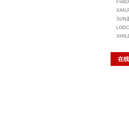
FSBD
XAN,F
SUN
LODC
XHN,
在