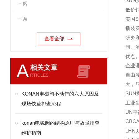
SUN
阀
低价
泵
美国
插装阀
研究
查看全部
阀、
优点
A
企业
相关文章
自由
RTICLES
大，
SUN
KONAN电磁阀不动作的六大原因及
工业生
现场快速排查流程
UN平
CBCA
konan电磁阀的结构原理与故障排查
LHN,
维护指南