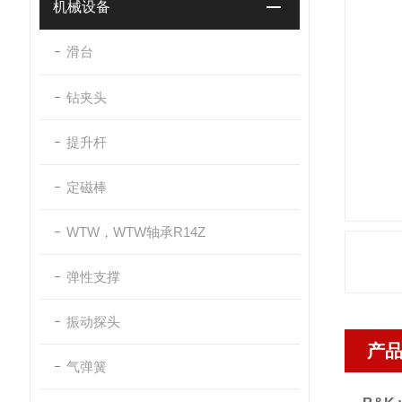
机械设备
滑台
钻夹头
提升杆
定磁棒
WTW，WTW轴承R14Z
弹性支撑
振动探头
产
气弹簧