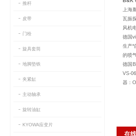
B&K v
推杆
上海
皮带
瓦振
风机
门栓
德国
v
生产
旋具套筒
的喷
地脚垫铁
德国
B
VS-0
夹紧缸
器：
O
主动轴承
旋转油缸
KYOWA应变片
在