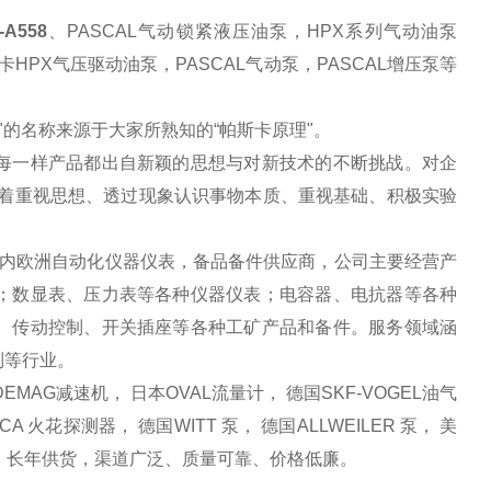
A558
、
PASCAL
气动锁紧液压油泵，
HPX
系列气动油泵
卡
HPX
气压驱动油泵，
PASCAL
气动泵，
PASCAL
增压泵等
"的名称来源于大家所熟知的“帕斯卡原理"。
每一样产品都出自新颖的思想与对新技术的不断挑战。对企
本着重视思想、透过现象认识事物本质、重视基础、积极实验
内欧洲自动化仪器仪表，备品备件供应商，公司主要经营产
；数显表、压力表等各种仪器仪表；电容器、电抗器等各种
、传动控制、开关插座等各种工矿产品和备件。服务领域涵
制等行业。
DEMAG
减速机， 日本
OVAL
流量计， 德国
SKF-VOGEL
油气
ICA
火花探测器， 德国
WITT
泵， 德国
ALLWEILER
泵， 美
。长年供货，渠道广泛、质量可靠、价格低廉。