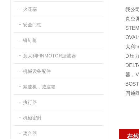
火花塞
我公
真空
安全门锁
STEM
OVAL
铆钉枪
大利
f
意大利FINMOTOR滤波器
D
压
DELT
机械设备配件
器，
V
BOS
减速机，减速箱
四通
执行器
机械密封
离合器
在