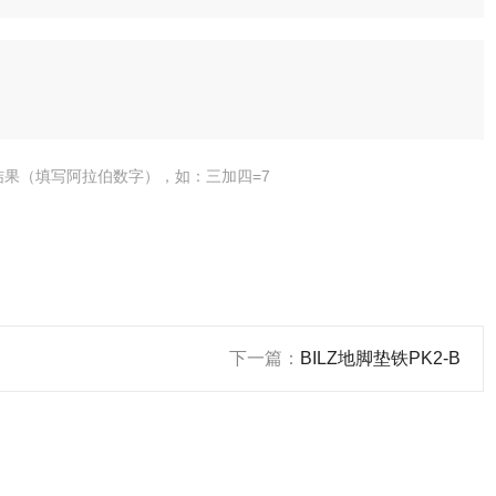
结果（填写阿拉伯数字），如：三加四=7
下一篇：
BILZ地脚垫铁PK2-B