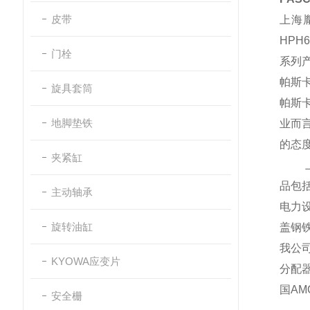
皮带
上海
HPH6
门栓
系列
帕斯
旋具套筒
帕斯
地脚垫铁
业而
的态
夹紧缸
品包
主动轴承
电力
旋转油缸
盖钢
我公
KYOWA应变片
分配器
国
AM
安全栅