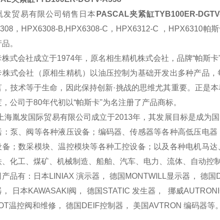
胤发贸易有限公司销售日本
PASCAL
夹紧缸TYB100ER-DGTV-
308
，
HPX6308-B,HPX6308-C
，
HPX6312-C
，
HPX6310
帕斯
产品。
卡株式会社成立于
1974
年，原名相生精机株式会社，品牌“帕斯卡
卡株式会社（原相生精机）以油压控制为基础开发出多种产品，
言，技术等于生命，因此保持创新·挑战的思维尤其重要。正是
度，公司于
80
年代初以“帕斯卡"为名注册了产品商标。
上海胤发国际贸易有限公司成立于
2013
年，其发展目标是成为国
括：泵、阀等各种液压设备；编码器、传感器等各种高低压电器
设备；数采模块、温控模块等各种工控设备；以及各种电机马达
铁、化工、煤矿、机械制造、船舶、汽车、电力、流体、自动控
司产品有：日本
LINIAX
演示器， 德国
MONTWILL
显示器， 德国
， 日本
KAWASAKI
阀， 德国
STATIC
发生器，
挪威
AUTRON
OT
温控阀和维修
， 德国
DEIF
控制器， 美国
AVTRON
编码器等