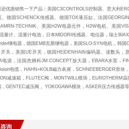
司还优惠销售一下产品：美国
C3CONTROLS
控制器、意大利
ER
泵、德国
SCHENCK
传感器、德国
TOX
液压缸、法国
GEORGI
AMRN-TECHNIK
、美国
H2W
电器元件，
H2W
电机、美国
VI
流量计、流量计电池，日本
MIDORI
传感器、电位器，瑞士
BIAX
inder
继电器，德国
EMB
瓦斯继电器，美国
SLO-SYN
电机，韩国
力开关，美国
UE
开关，德国
HEIDENHAIN
编码器、读数头，
A
电源，法国杰姆科
JM CONCEPT
放大器，
EBARA
水泵，
FI
ision
电缆，
HAHN+KOLB
磁力表座，
SCHNEEBERGER
滑块
TON
减速箱，
FLUTEC
阀，
MONTWILL
模块，
EUROTHERM
温
阀，
GENTEC
减压阀，
YOKOGAWA
模块，
ASKER
压力传感器
线咨询