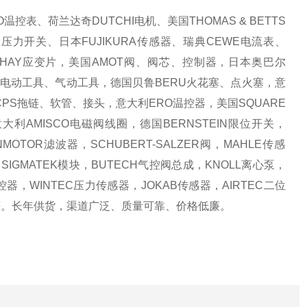
O
温控表、荷兰达奇
DUTCHI
电机、美国
THOMAS & BETTS
N
压力开关、日本
FUJIKURA
传感器、瑞典
CEWE
电流表、
SHAY
应变片，美国
AMOT
阀、阀芯、控制器，日本奥巴尔
电动工具、气动工具，德国贝鲁
BERU
火花塞、点火塞，意
CPS
拖链、软管、接头，意大利
ERO
温控器，美国
SQUARE
意大利
AMISCO
电磁阀线圈，德国
BERNSTEIN
限位开关，
NMOTOR
滤波器，
SCHUBERT-SALZER
阀，
MAHLE
传感
，
SIGMATEK
模块，
BUTECH
气控阀总成，
KNOLL
离心泵，
控器，
WINTEC
压力传感器，
JOKAB
传感器，
AIRTEC
二位
等。长年供货，渠道广泛、质量可靠、价格低廉。