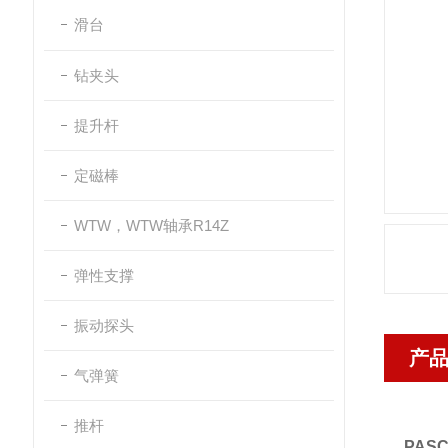
滑台
钻夹头
提升杆
定磁棒
WTW，WTW轴承R14Z
弹性支撑
振动探头
产
气弹簧
推杆
PAS