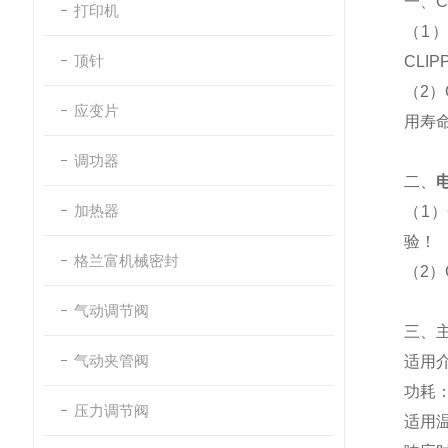
一、C
打印机
（1）
顶针
CLI
（2）
应变片
用寿
调功器
二、
电
加热器
（1
验！
格兰富机械密封
（2）
气动调节阀
三、
气动夹管阀
适用
功耗：
压力调节阀
适用温