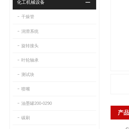
化工机械设备
干燥管
润滑系统
旋转接头
叶轮轴承
测试块
喷嘴
油墨罐200-0290
产
碳刷