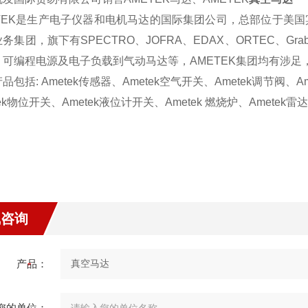
TEK
是
生产电子仪器和电机马达的国际集团公司，总部位于美国
业务集团，旗下有
SPECTRO
、
JOFRA
、
EDAX
、
ORTEC
、
Gra
、可编程电源及电子负载到气动马达等，
AMETEK
集团均有涉足
产品包括
: Ametek
传感器、
Ametek
空气开关、
Ametek
调节阀、
A
ek
物位开关、
Ametek
液位计开关、
Ametek
燃烧炉、
Ametek
雷达
线咨询
产品：
您的单位：