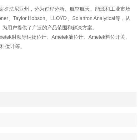
宾夕法尼亚州，分为过程分析、航空航天、能源和工业市场
bner、
Taylor Hobson
、
LLOYD
、
Solartron Analytical
等
，从
，为用户提供了广泛的产品范围和解决方案。
metek
射频导纳物位计、
Ametek
液位计、
Ametek
料位开关、
料位计等。