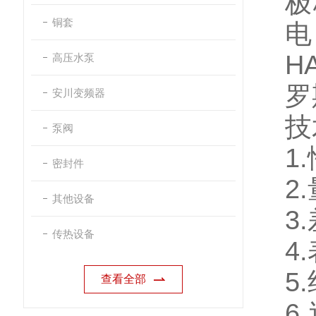
极
铜套
H
高压水泵
罗
安川变频器
技
泵阀
1.
密封件
2.
其他设备
3.
传热设备
4.
5.
查看全部
6.