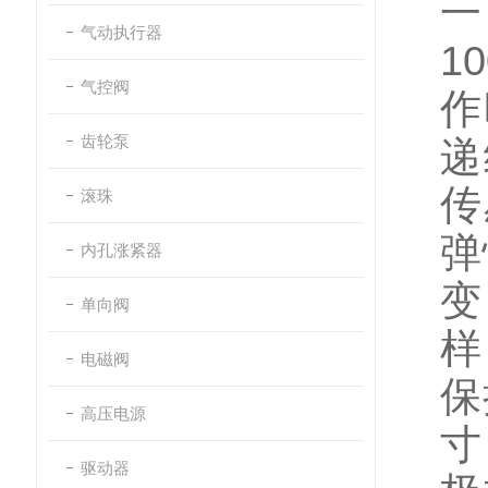
气动执行器
10
气控阀
作
齿轮泵
递
传
滚珠
弹
内孔涨紧器
变
单向阀
样
电磁阀
保
高压电源
寸
驱动器