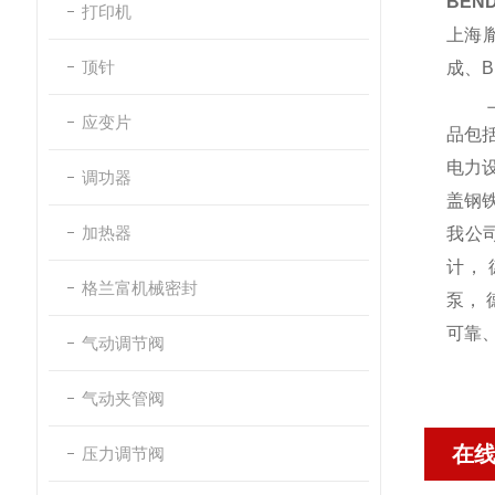
BEND
打印机
上海
顶针
成、
B
应变片
品包
电力
调功器
盖钢
加热器
我公
计， 
格兰富机械密封
泵， 
可靠
气动调节阀
气动夹管阀
在
压力调节阀