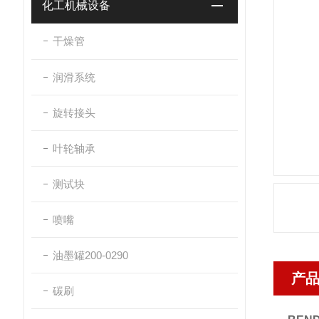
化工机械设备
干燥管
润滑系统
旋转接头
叶轮轴承
测试块
喷嘴
油墨罐200-0290
产
碳刷