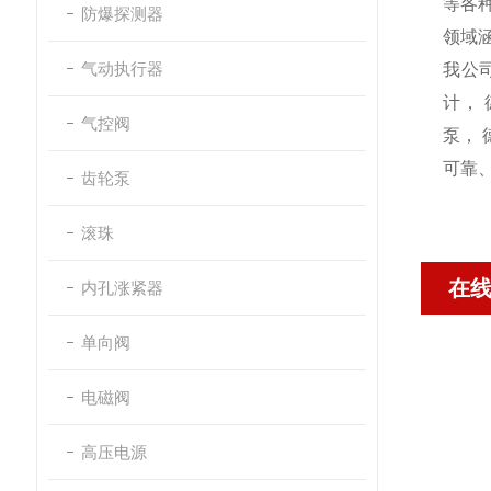
等各
防爆探测器
领域
气动执行器
我公
计， 
气控阀
泵， 
可靠
齿轮泵
滚珠
在
内孔涨紧器
单向阀
电磁阀
高压电源