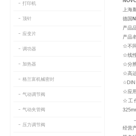
NOV
打印机
上海
顶针
德国
N
产品
应变片
产品
☆不
调功器
☆线
加热器
☆分
☆高
格兰富机械密封
☆
DIN
☆应
气动调节阀
☆工
气动夹管阀
325m
压力调节阀
经营