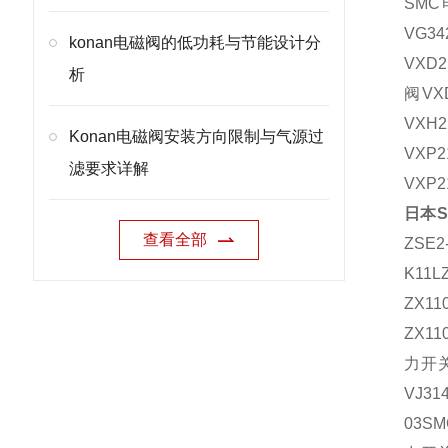
SMC
VG34
konan电磁阀的低功耗与节能设计分
VXD2
析
阀
VX
VXH2
Konan电磁阀安装方向限制与气源过
VXP2
滤要求详解
VXP2
日本
查看全部
ZSE2
K11L
ZX11
ZX11
力开
VJ31
03SM