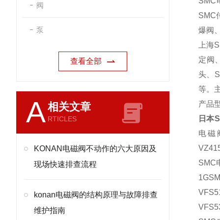
SMC
阀
SMC
泵
爆阀
上海
定阀
查看全部
头、
等。
A
产品
相关文章
日本
RTICLES
电磁
VZ41
KONAN电磁阀不动作的六大原因及
SMC
现场快速排查流程
1GS
VFS5
konan电磁阀的结构原理与故障排查
VFS5
维护指南