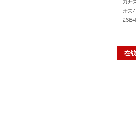
力开
开关
Z
ZSE4
在