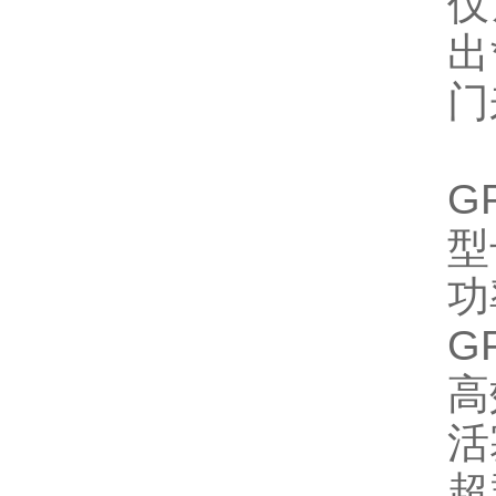
仅
出
门
GP
型
功
GP
高
活
超