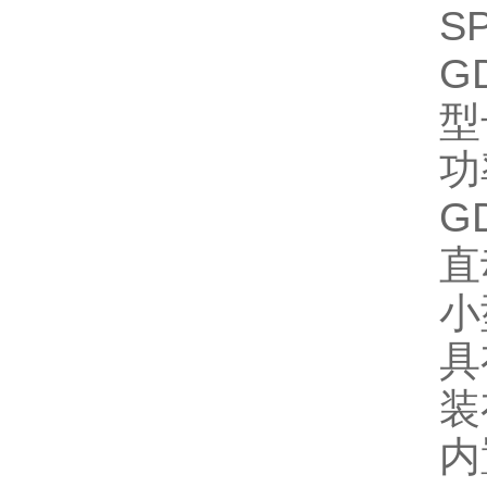
S
G
型
功
G
直
小
具
装
内