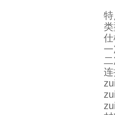
特
类
仕
一
二次
连
z
z
zu