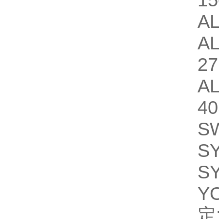
15
AL
AL
27
AL
40
SW
SY
SY
Y
定