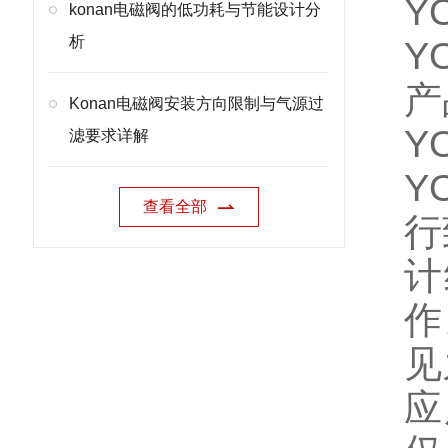
Y
konan电磁阀的低功耗与节能设计分
析
Y
产
Konan电磁阀安装方向限制与气源过
Y
滤要求详解
Y
查看全部
行
计
作
见
应