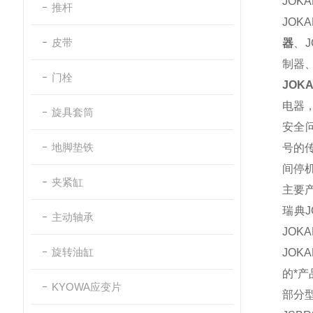
JOK
推杆
JOK
皮带
器
、J
制器、
门栓
JOK
电器
旋具套筒
安全
地脚垫铁
号的
间停
夹紧缸
主要
瑞典J
主动轴承
JOK
旋转油缸
JOK
的*产
KYOWA应变片
部分