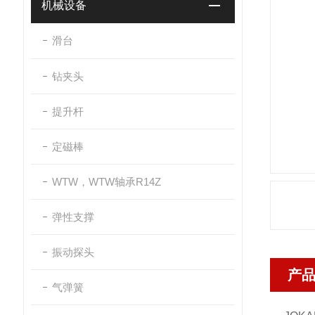
机械设备
滑台
钻夹头
提升杆
定磁棒
WTW，WTW轴承R14Z
弹性支撑
振动探头
产
气弹簧