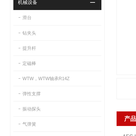
机械设备
滑台
钻夹头
提升杆
定磁棒
WTW，WTW轴承R14Z
弹性支撑
振动探头
产
气弹簧