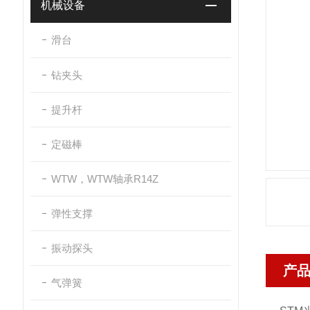
机械设备
滑台
钻夹头
提升杆
定磁棒
WTW，WTW轴承R14Z
弹性支撑
振动探头
产
气弹簧