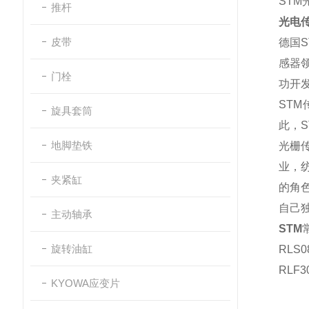
STM
推杆
光电
皮带
德国
感器
门栓
功开
ST
旋具套筒
此，
地脚垫铁
光栅
业，
夹紧缸
的角
自己
主动轴承
STM
常
旋转油缸
RLS0
RLF3
KYOWA应变片