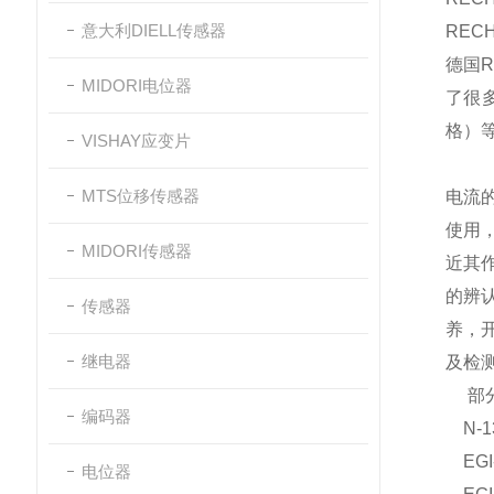
意大利DIELL传感器
REC
德国R
MIDORI电位器
了很多
格）
VISHAY应变片
RE
MTS位移传感器
电流
使用
MIDORI传感器
近其
的辨
传感器
养，
继电器
及检
部分
编码器
N-130
EGI-
电位器