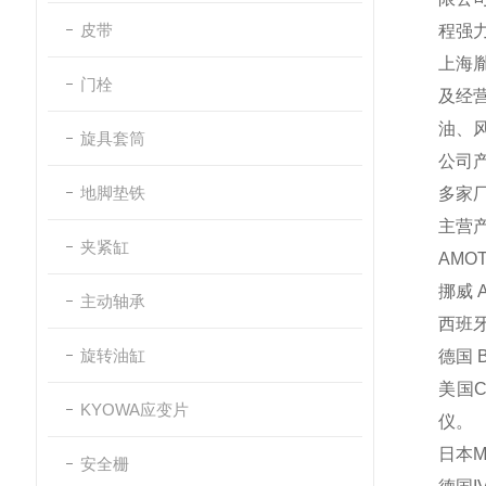
皮带
程强
上海
门栓
及经
油、
旋具套筒
公司
地脚垫铁
多家
主营
夹紧缸
AMO
挪威 
主动轴承
西班牙
旋转油缸
德国 
美国C
KYOWA应变片
仪。
日本M
安全栅