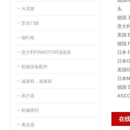
德国I
火花塞
头
德国 
安全门锁
意大利
美国 
铆钉枪
德国 
意大利FINMOTOR滤波器
日本 
日本O
机械设备配件
美国O
日本M
减速机，减速箱
德国 
执行器
ASC
机械密封
在
离合器