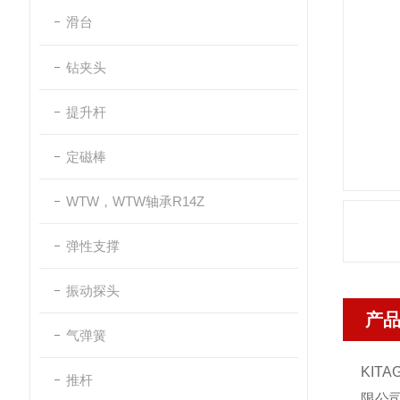
滑台
钻夹头
提升杆
定磁棒
WTW，WTW轴承R14Z
弹性支撑
振动探头
产
气弹簧
KITA
推杆
限公