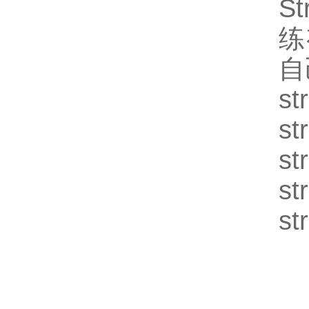
St
练
自
st
st
st
st
st