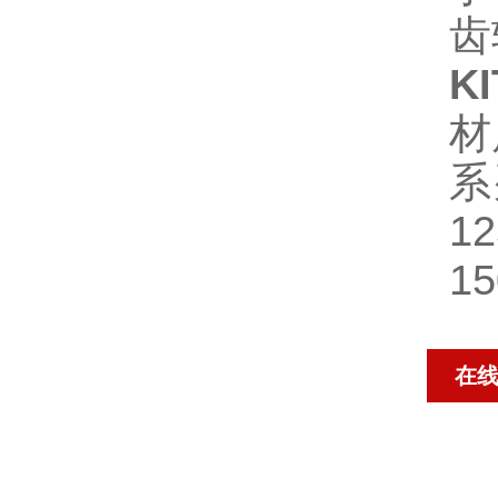
齿
KI
材
系
1
1
在