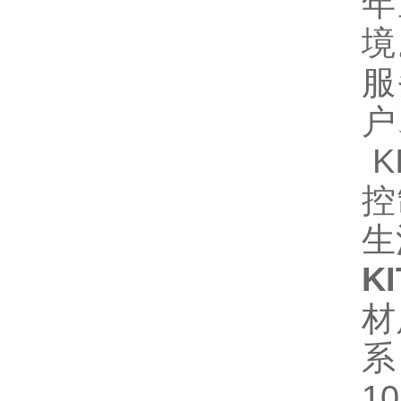
年
境
服
户
K
控
生
KI
材
系
10