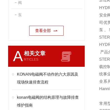
STE
阀
HYD
泵
安全阀
司优
泵、S
查看全部
STE
HYD
A
产品
相关文章
STE
RTICLES
载控制
统事业
KONAN电磁阀不动作的六大原因及
全系列
现场快速排查流程
Han
konan电磁阀的结构原理与故障排查
常用
维护指南