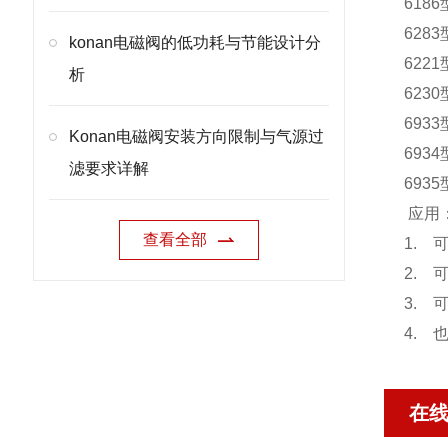
618
62
konan电磁阀的低功耗与节能设计分
62
析
623
693
Konan电磁阀安装方向限制与气源过
693
滤要求详解
693
应用
查看全部
1.
2.
3.
4.
在