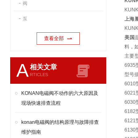
KUN
阀
KUNK
泵
上海
KUNK
美国
查看全部
料，
主要
A
6935
相关文章
型号
RTICLES
60
60
KONAN电磁阀不动作的六大原因及
60
现场快速排查流程
61
61
konan电磁阀的结构原理与故障排查
61
维护指南