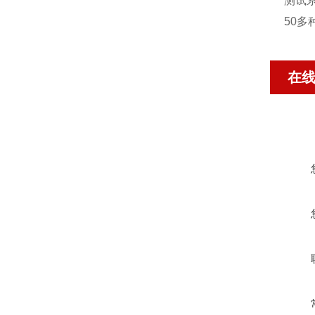
测试
50
在