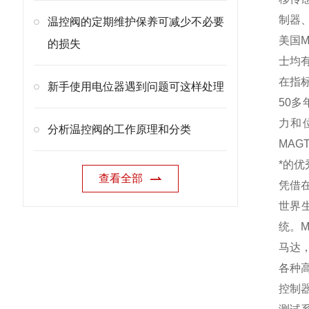
制器、
温控阀的定期维护保养可减少不必要
美国M
的损失
士均
在指
新手使用电位器遇到问题可这样处理
50多
力和
分析温控阀的工作原理和分类
MAG
*的
查看全部
凭借在
世界
统。
马达
各种高
控制