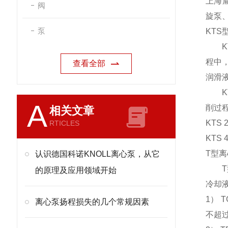
上海
阀
旋泵
泵
KTS
KT
程中
查看全部
润滑
KT
A
削过
相关文章
KTS 
RTICLES
KTS 
T
型离
认识德国科诺KNOLL离心泵，从它
T
的原理及应用领域开始
冷却
1
）
T
离心泵扬程损失的几个常规因素
不超